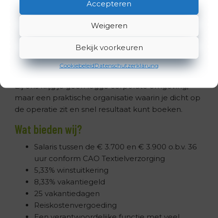
Accepteren
Je werkt in een organisatie waar de lijnen kort zijn,
waar we elkaar kennen en waar jouw bijdrage
Weigeren
zichtbaar is. We zoeken iemand die niet bang is
voor verantwoordelijkheid en die energie krijgt van
Bekijk voorkeuren
een team dat duidelijkheid, richting en vertrouwen
Cookiebeleid
Datenschutzerklärung
nodig heeft.
Bij ons krijg je geen logge corporate omgeving,
maar een praktische organisatie waarin je dicht op
de operatie zit en snel resultaat kunt boeken.
Wat bieden wij?
Salaris tussen de € 3.700 en € 3.900 o.b.v. 36
uur conform CAO Textielverzorging
5,33% winstuitkering
8,33% vakantiegeld
25 vakantiedagen
Reiskostenvergoeding
Een verantwoordelijke functie met veel