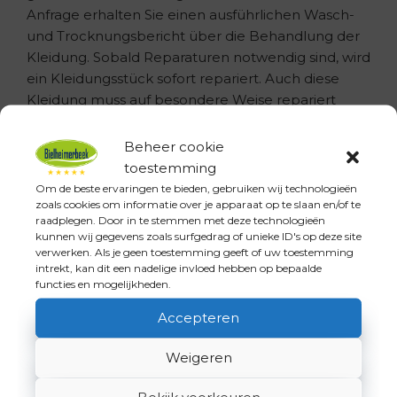
Anfrage erhalten Sie einen ausführlichen Wasch-
und Trocknungsbericht über die Behandlung der
Kleidung. Sobald Reparaturen notwendig sind, wird
ein Kleidungsstück sofort repariert. Auch diese
Kleidung muss auf besondere Weise repariert
werden, um ihre antistatischen Eigenschaften
sicherzustellen.
Beheer cookie
toestemming
Europäische Sicherheitsstandards für
Om de beste ervaringen te bieden, gebruiken wij technologieën
antistatische Kleidung
zoals cookies om informatie over je apparaat op te slaan en/of te
raadplegen. Door in te stemmen met deze technologieën
EN 1149-5-Zertifizierung
kunnen wij gegevens zoals surfgedrag of unieke ID's op deze site
verwerken. Als je geen toestemming geeft of uw toestemming
intrekt, kan dit een nadelige invloed hebben op bepaalde
functies en mogelijkheden.
Accepteren
Weigeren